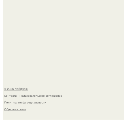
Одно случайное фото эфиопской девушки Элизабет
деста мгновенно разлетелось по всему интернету и
сделало её новой звездой соцсетей.
© 2026 Лайфхаки
Контакты
Пользовательское соглашение
Политика конфидециальности
Обратная связь