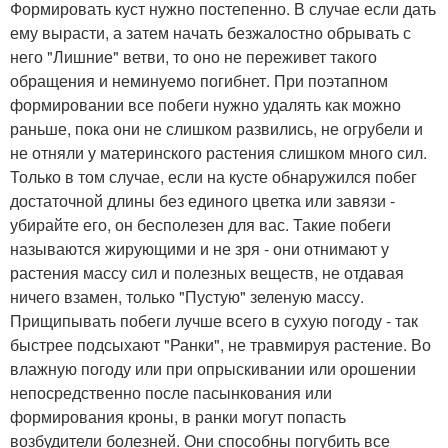
Формировать куст нужно постепенно. В случае если дать
ему вырасти, а затем начать безжалостно обрывать с
него "Лишние" ветви, то оно не переживет такого
обращения и неминуемо погибнет. При поэтапном
формировании все побеги нужно удалять как можно
раньше, пока они не слишком развились, не огрубели и
не отняли у материнского растения слишком много сил.
Только в том случае, если на кусте обнаружился побег
достаточной длины без единого цветка или завязи -
убирайте его, он бесполезен для вас. Такие побеги
называются жирующими и не зря - они отнимают у
растения массу сил и полезных веществ, не отдавая
ничего взамен, только "Пустую" зеленую массу.
Прищипывать побеги лучше всего в сухую погоду - так
быстрее подсыхают "Ранки", не травмируя растение. Во
влажную погоду или при опрыскивании или орошении
непосредственно после пасынкования или
формирования кроны, в ранки могут попасть
возбудители болезней. Они способны погубить все