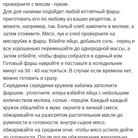
проверните с мясом - луком.
Для для начинки подойдет любой котлетный фарш.
приготовить его по любому из ваших рецептов, а
можете, например, так. Белый хлеб замочите в молоке, а
затем отожмите. Мясо, лук и хлеб проверните на
мясорубке в фарш. Вбейте яйцо, добавьте соль - перец и
все хорошенько перемешайте до однородной массы, а
затем отбейте, чтобы фарш собрался в единый ком.
Готовый фарш накройте и поставьте в холодильник
минут на 30 - 40 настояться. В случае если времени нет,
можно готовить и сразу.
Серединки серединки кружков кабачка заполните
фаршем. .уплотните. кляра взбейте яйца с небольшим
количеством молока, солью - перцем. Каждый каждый
кружок обваляйте в муке. окуните в яичной смеси.
обжаривайте на разогретом растительном масле до
румяности и готовности. внутри сырое мясо,
обжаривайте на среднем огне, чтобы мясо успело дойти
до готовности. После после обжаривания желательно