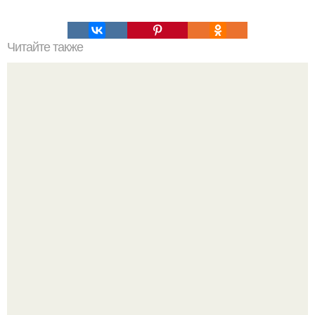
Читайте также
Секреты обильного цветения петунии.
Насколько огромны самые большие объекты в природе