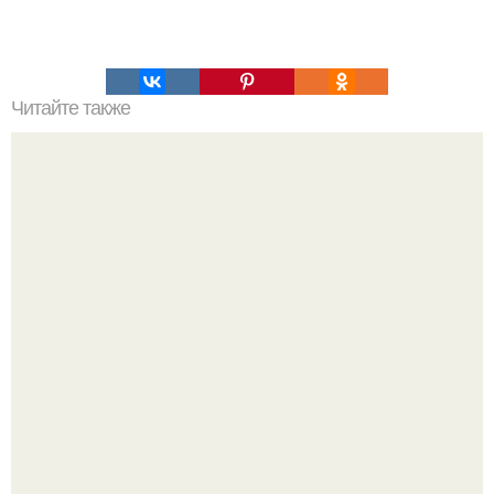
Читайте также
Соня синг - художница и мама из австралии.