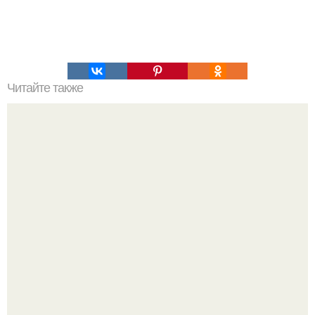
Читайте также
Куриные крылышки в медово - соевом соусе.