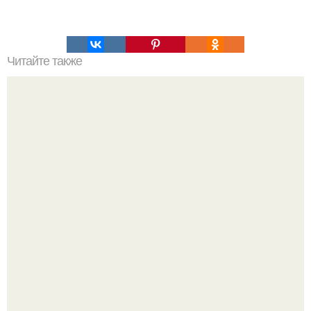
Читайте также
Чтобы написать символ, воспользуйтесь Numlock
клавиатурой.