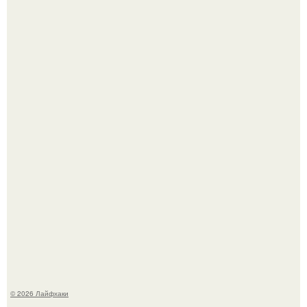
Четыре салата в банках на зиму.
Яблок много - вроде радоваться надо.
© 2026 Лайфхаки