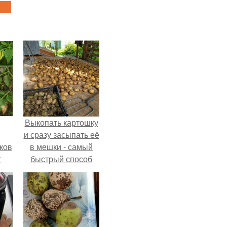
Выкопать картошку
и сразу засыпать её
ков
в мешки - самый
т
быстрый способ
спрятать вместе с
урожаем гниль,
порезы и больные
клубни.