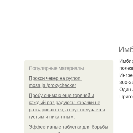
Имб
Имбир
полез
Популярные материалы
Ингре
Прокси чекер на python.
300-35
mosajjal/proxychecker
Один 
Пробу снимаю еще горячей и
Приго
каждый раз радуюсь: кабачки не
развариваются, а соус получается
густым и пикантным.
Эффективные таблетки для борьбы