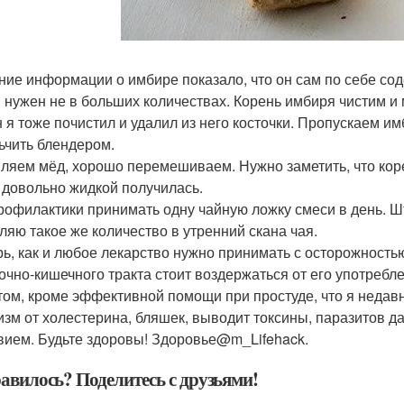
ние информации о имбире показало, что он сам по себе сод
 нужен не в больших количествах. Корень имбиря чистим и
 я тоже почистил и удалил из него косточки. Пропускаем и
ьчить блендером.
ляем мёд, хорошо перемешиваем. Нужно заметить, что кор
 довольно жидкой получилась.
рофилактики принимать одну чайную ложку смеси в день. Шту
ляю такое же количество в утренний скана чая.
ь, как и любое лекарство нужно принимать с осторожност
очно-кишечного тракта стоит воздержаться от его употребл
том, кроме эффективной помощи при простуде, что я недавн
изм от холестерина, бляшек, выводит токсины, паразитов
вием. Будьте здоровы! Здоровье@m_Lifehack.
авилось? Поделитесь с друзьями!