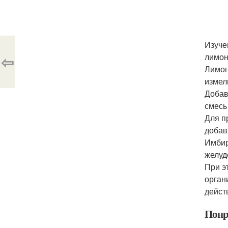
Изуче
⇦
лимон
Лимон
измел
Добав
смесь
Для п
добав
Имбир
желуд
При э
орган
дейст
Понр