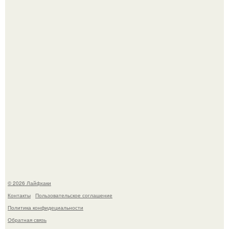
Домашние питомцы способны продлить жизнь своих
хозяев на 6-10 лет.
Будущее вселенной через миллионы и миллиарды лет
таит захватывающие тайны.
© 2026 Лайфхаки
Контакты
Пользовательское соглашение
Политика конфидециальности
Обратная связь