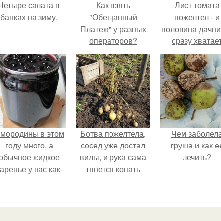
Четыре салата в
Как взять
Лист томата
банках на зиму.
"Обещанный
пожелтел - и
Платеж" у разных
половина дачни
операторов?
сразу хватае
удобрение.
мородины в этом
Ботва пожелтела,
Чем заболел
году много, а
сосед уже достал
груша и как е
обычное жидкое
вилы, и рука сама
лечить?
аренье у нас как-
тянется копать
то не очень едят.
картошку.