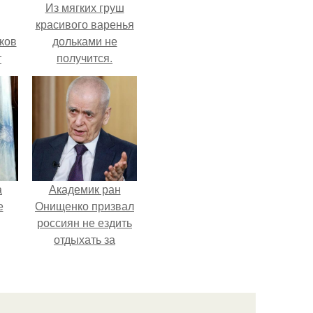
Из мягких груш
красивого варенья
ков
дольками не
т
получится.
а
Академик ран
е
Онищенко призвал
россиян не ездить
отдыхать за
границу: "Зачем
Ездить в Турцию,
Когда у нас в
Стране Есть