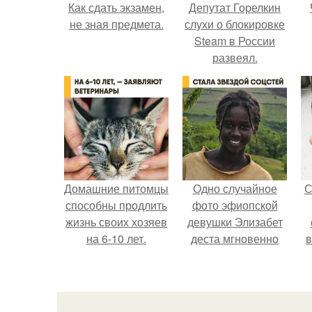
Как сдать экзамен,
Депутат Горелкин
не зная предмета.
слухи о блокировке
Steam в России
развеял.
Домашние питомцы
Одно случайное
С
способны продлить
фото эфиопской
жизнь своих хозяев
девушки Элизабет
на 6-10 лет.
деста мгновенно
в
разлетелось по
всему интернету и
сделало её новой
звездой соцсетей.