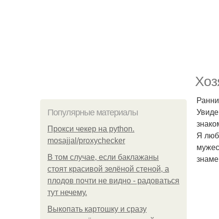
Хоз
Ранни
Увиде
Популярные материалы
знако
Прокси чекер на python.
Я люб
mosajjal/proxychecker
мужес
В том случае, если баклажаны
знаме
стоят красивой зелёной стеной, а
плодов почти не видно - радоваться
тут нечему.
Выкопать картошку и сразу