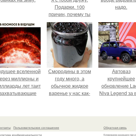
Подарки. 100
надо.
причин, почему ты
моя лучшая
подруга.
удущее вселенной
Смородины в этом
Автоваз
ерез миллионы и
году много, а
крупнейшее
иллиарды лет таит
обычное жидкое
обновление La
захватывающие
варенье у нас как-
Niva Legend за 
тайны.
то не очень едят.
историю
представил.
онтакты
Пользовательское соглашение
Обратная связь
олитика конфидециальности
Копирование разрешено при у