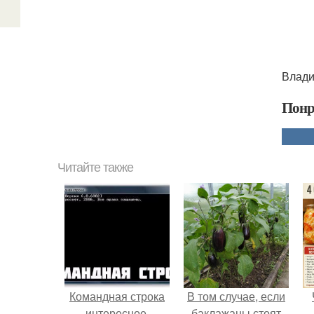
Влади
Понр
Читайте также
Командная строка
В том случае, если
интересное.
баклажаны стоят