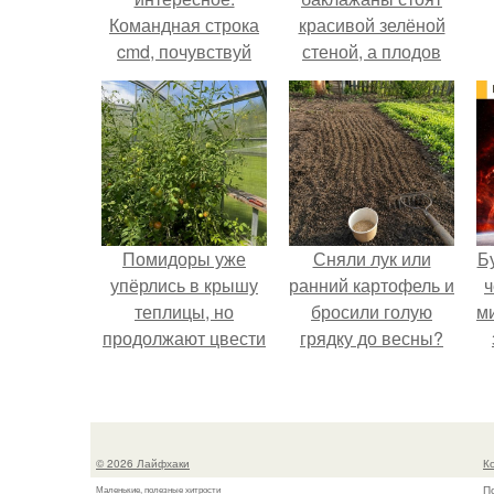
Командная строка
красивой зелёной
cmd, почувствуй
стеной, а плодов
себя хакером.
почти не видно -
радоваться тут
нечему.
Помидоры уже
Сняли лук или
Б
упёрлись в крышу
ранний картофель и
ч
теплицы, но
бросили голую
м
продолжают цвести
грядку до весны?
как сумасшедшие?
© 2026 Лайфхаки
К
П
Маленькие, полезные хитрости