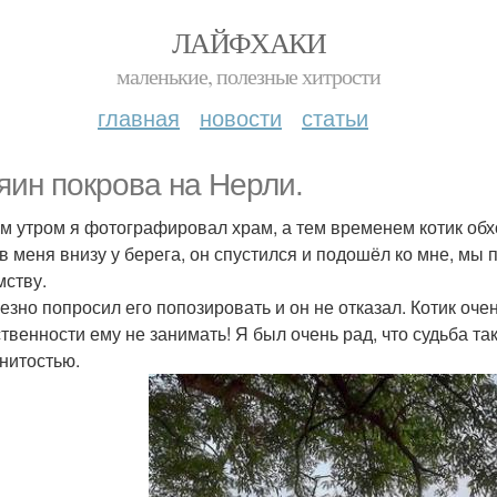
ЛАЙФХАКИ
маленькие, полезные хитрости
главная
новости
статьи
яин покрова на Нерли.
м утром я фотографировал храм, а тем временем котик об
в меня внизу у берега, он спустился и подошёл ко мне, мы 
мству.
езно попросил его попозировать и он не отказал. Котик оч
твенности ему не занимать! Я был очень рад, что судьба та
нитостью.