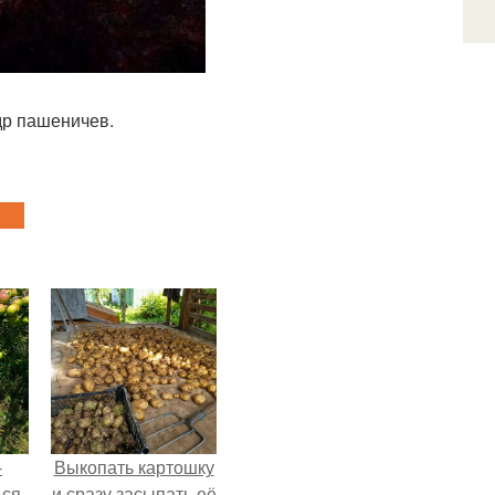
др пашеничев.
-
Выкопать картошку
ься
и сразу засыпать её