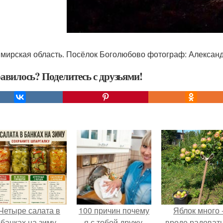
мирская область. Посёлок Боголюбово фотограф: Алексан
авилось? Поделитесь с друзьями!
Четыре салата в
100 причин почему
Яблок много 
банках на зиму.
я с тобой дружу.
вроде радоват