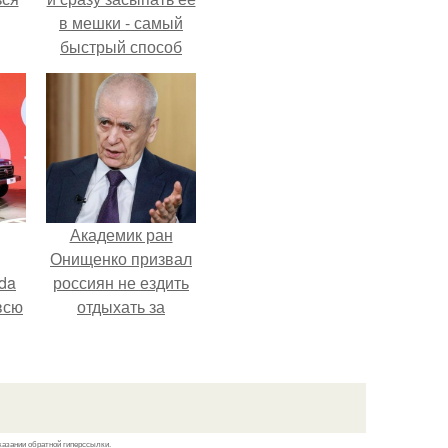
в мешки - самый
быстрый способ
спрятать вместе с
урожаем гниль,
порезы и больные
клубни.
Академик ран
Онищенко призвал
da
россиян не ездить
всю
отдыхать за
границу: "Зачем
Ездить в Турцию,
Когда у нас в
Стране Есть
Практически все".
казании обратной гиперссылки.