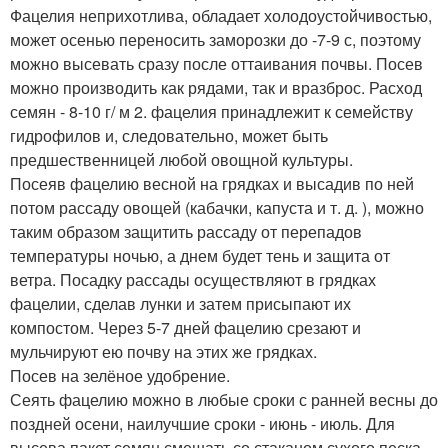
Фацелия неприхотлива, обладает холодоустойчивостью,
может осенью переносить заморозки до -7-9 с, поэтому
можно высевать сразу после оттаивания почвы. Посев
можно производить как рядами, так и вразброс. Расход
семян - 8-10 г/ м 2. фацелия принадлежит к семейству
гидрофилов и, следовательно, может быть
предшественницей любой овощной культуры.
Посеяв фацелию весной на грядках и высадив по ней
потом рассаду овощей (кабачки, капуста и т. д. ), можно
таким образом защитить рассаду от перепадов
температуры ночью, а днем будет тень и защита от
ветра. Посадку рассады осуществляют в грядках
фацелии, сделав лунки и затем присыпают их
компостом. Через 5-7 дней фацелию срезают и
мульчируют ею почву на этих же грядках.
Посев на зелёное удобрение.
Сеять фацелию можно в любые сроки с ранней весны до
поздней осени, наилучшие сроки - июнь - июль. Для
высева пакет семян смешать со стаканом сухого песка,