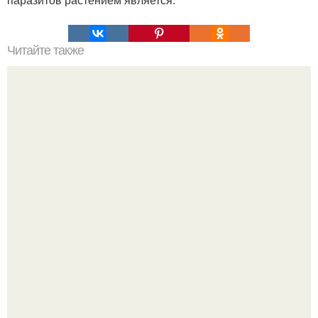
Читайте также
Клемма и стерлинг элмор (Clemma and Sterling Elmore)
живут вместе уже 57 лет.