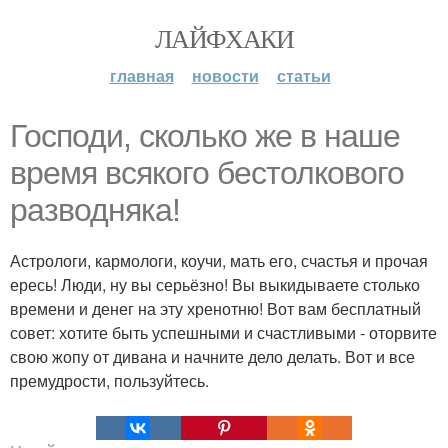
ЛАЙФХАКИ
главная
новости
статьи
Господи, сколько же в наше
время всякого бестолкового
разводняка!
Астрологи, кармологи, коучи, мать его, счастья и прочая
ересь! Люди, ну вы серьёзно! Вы выкидываете столько
времени и денег на эту хренотню! Вот вам бесплатный
совет: хотите быть успешными и счастливыми - оторвите
свою жопу от дивана и начните дело делать. Вот и все
премудрости, пользуйтесь.