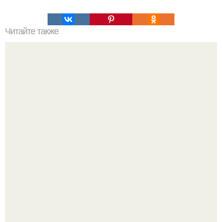
Читайте также
Как научиться читать быстрее?
Лист томата пожелтел - и половина дачников сразу