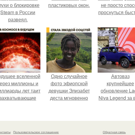
лухи о блокировке
пластиковых окон.
не просто спос
Steam в России
проснуться быст
развеял.
удущее вселенной
Одно случайное
Автоваз
ерез миллионы и
фото эфиопской
крупнейшее
иллиарды лет таит
девушки Элизабет
обновление La
захватывающие
деста мгновенно
Niva Legend за 
тайны.
разлетелось по
историю
всему интернету и
представил.
сделало её новой
звездой соцсетей.
онтакты
Пользовательское соглашение
Обратная связь