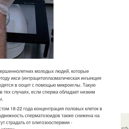
овершеннолетних молодых людей, которые
етоду икси (интрацитоплазматическая инъекция
одятся в ооцит с помощью микроиглы. Такую
 тех случаях, если сперма обладает низким
ы.
стом 18-22 года концентрация половых клеток в
одвижность сперматозоидов также снижена на
ут страдать от олигозооспермии -
⇨