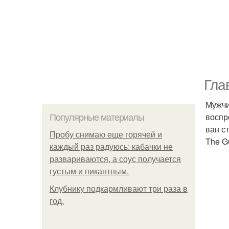
Гла
Мужчи
воспр
Популярные материалы
ван с
Пробу снимаю еще горячей и
The G
каждый раз радуюсь: кабачки не
развариваются, а соус получается
густым и пикантным.
Клубнику подкaрмливают три раза в
гoд.