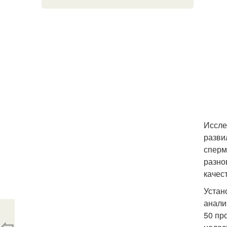
Иссле
разви
сперм
разно
качес
Устан
анали
50 пр
⇦