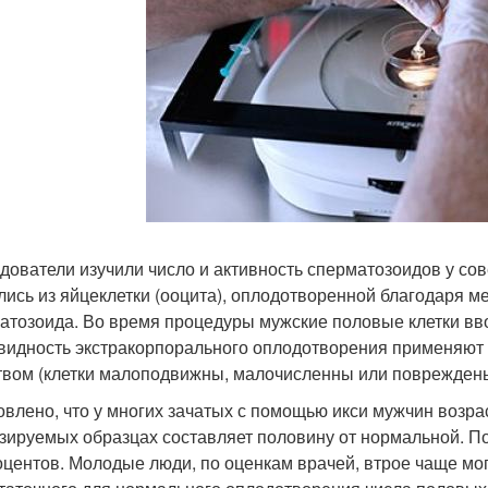
дователи изучили число и активность сперматозоидов у с
лись из яйцеклетки (ооцита), оплодотворенной благодаря м
атозоида. Во время процедуры мужские половые клетки вв
видность экстракорпорального оплодотворения применяют в
твом (клетки малоподвижны, малочисленны или поврежден
овлено, что у многих зачатых с помощью икси мужчин возра
зируемых образцах составляет половину от нормальной. П
оцентов. Молодые люди, по оценкам врачей, втрое чаще мог