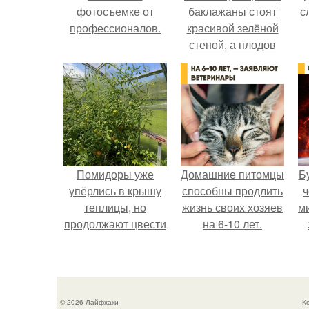
фотосъемке от
баклажаны стоят
с
профессионалов.
красивой зелёной
стеной, а плодов
почти не видно -
радоваться тут
нечему.
Помидоры уже
Домашние питомцы
Б
упёрлись в крышу
способны продлить
ч
теплицы, но
жизнь своих хозяев
м
продолжают цвести
на 6-10 лет.
как сумасшедшие?
© 2026 Лайфхаки
К