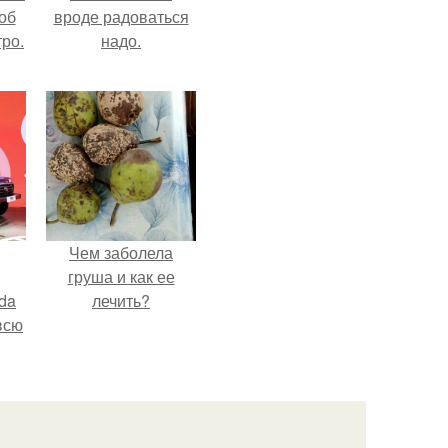
об
вроде радоваться
ро.
надо.
Чем заболела
груша и как ее
da
лечить?
всю