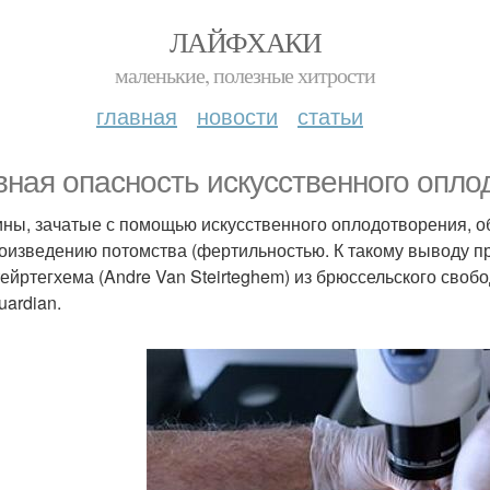
ЛАЙФХАКИ
маленькие, полезные хитрости
главная
новости
статьи
вная опасность искусственного опло
ны, зачатые с помощью искусственного оплодотворения, о
оизведению потомства (фертильностью. К такому выводу п
тейртегхема (Andre Van Steirteghem) из брюссельского своб
uardian.