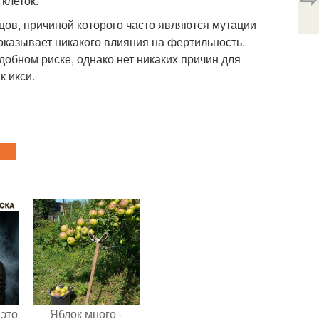
клеток.
цов, причиной которого часто являются мутации
 оказывает никакого влияния на фертильность.
обном риске, однако нет никаких причин для
к икси.
 это
Яблок много -