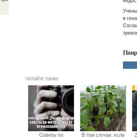
недос
Учены
в ген
Согла
трево
Понр
Читайте также
Советы по
В том случае, если