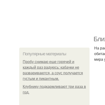
Бли
На ра
обита
Популярные материалы
мира 
Пробу снимаю еще горячей и
каждый раз радуюсь: кабачки не
развариваются, а соус получается
густым и пикантным.
Клубнику подкaрмливают три раза в
гoд.