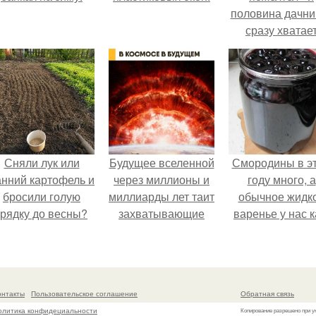
половина дачни
сразу хватае
удобрение.
Сняли лук или
Будущее вселенной
Смородины в э
анний картофель и
через миллионы и
году много, а
бросили голую
миллиарды лет таит
обычное жидк
грядку до весны?
захватывающие
варенье у нас к
тайны.
то не очень едя
онтакты
Пользовательское соглашение
Обратная связь
олитика конфидециальности
Копирование разрешено при у