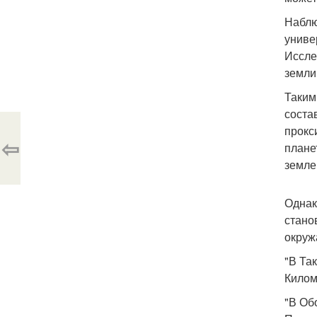
Наблю
униве
Иссле
земли
Таким
соста
прокс
⇦
плане
земле
Однак
стано
окруж
"В Та
Килом
"В Об