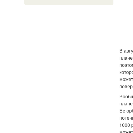
В авг
плане
поэто
котор
может
повер
Вообщ
плане
Ее ор
потен
1000 
может