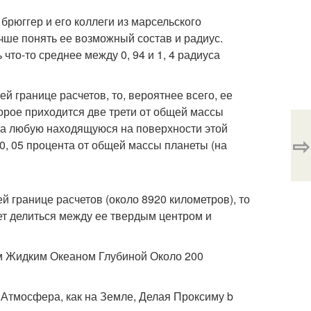
брюггер и его коллеги из марсельского
ше понять ее возможный состав и радиус.
что-то среднее между 0, 94 и 1, 4 радиуса
й границе расчетов, то, вероятнее всего, ее
торое приходится две трети от общей массы
 На любую находящуюся на поверхности этой
⇨
 0, 05 процента от общей массы планеты (на
.
й границе расчетов (около 8920 километров), то
ет делиться между ее твердым центром и
м Жидким Океаном Глубиной Около 200
Атмосфера, как на Земле, Делая Проксиму b