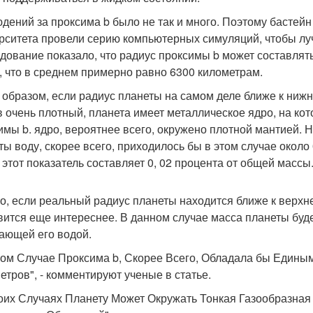
дений за проксима b было не так и много. Поэтому бастейн 
рситета провели серию компьютерных симуляций, чтобы луч
дование показало, что радиус проксимы b может составлять 
, что в среднем примерно равно 6300 километрам.
 образом, если радиус планеты на самом деле ближе к нижне
в очень плотный, планета имеет металлическое ядро, на ко
имы b. ядро, вероятнее всего, окружено плотной мантией.
ты воду, скорее всего, приходилось бы в этом случае около
 этот показатель составляет 0, 02 процента от общей массы
о, если реальный радиус планеты находится ближе к верхне
вится еще интереснее. В данном случае масса планеты буд
ающей его водой.
ком Случае Проксима b, Скорее Всего, Обладала бы Едины
етров", - комментируют ученые в статье.
оих Случаях Планету Может Окружать Тонкая Газообразная 