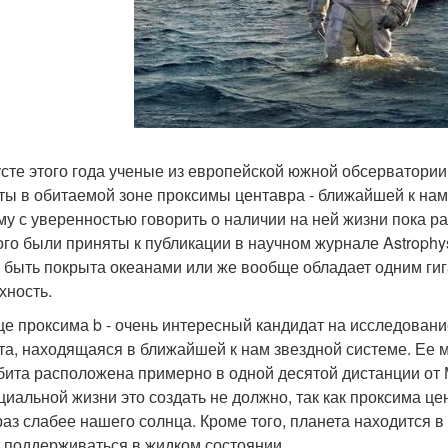
усте этого года ученые из европейской южной обсерватори
ты в обитаемой зоне проксимы центавра - ближайшей к нам 
му с уверенностью говорить о наличии на ней жизни пока р
ого были приняты к публикации в научном журнале Astrophysi
 быть покрыта океанами или же вообще обладает одним ги
хность.
е проксима b - очень интересный кандидат на исследование
та, находящаяся в ближайшей к нам звездной системе. Ее м
бита расположена примерно в одной десятой дистанции от 
циальной жизни это создать не должно, так как проксима це
раз слабее нашего солнца. Кроме того, планета находится в
 поддерживаться в жидком состоянии.