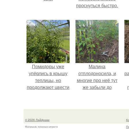
проснуться быстро.
Помидоры уже
Малина
упёрлись в крышу
отплодоносила, и
р
теплицы, но
многие про неё тут
продолжают цвести
же забыли до
как сумасшедшие?
следующего лета.
© 2026 Лайфхаки
К
П
Маленькие, полезные хитрости