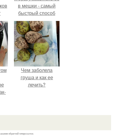
ков
в мешки - самый
т
быстрый способ
спрятать вместе с
урожаем гниль,
порезы и больные
клубни.
том
Чем заболела
груша и как ее
ое
лечить?
ак-
т.
казании обратной гиперссылки.