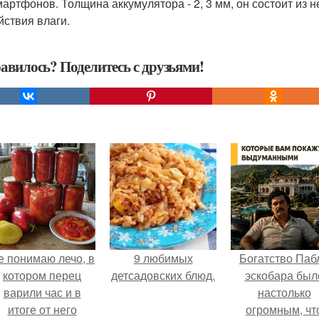
мартфонов. Толщина аккумулятора - 2, 3 мм, он состоит из н
йствия влаги.
авилось? Поделитесь с друзьями!
е понимаю лечо, в
9 любимых
Богатство Паб
котором перец
детсадовских блюд.
эскобара был
варили час и в
настолько
итоге от него
огромным, чт