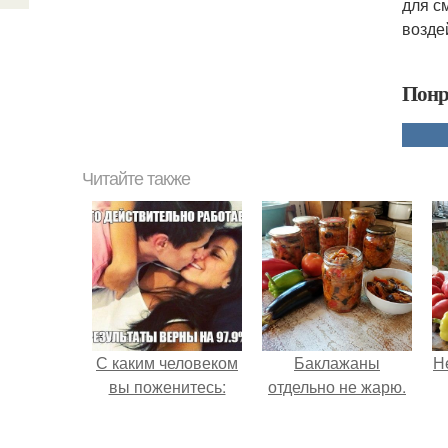
для с
возде
Понр
Читайте также
С каким человеком
Баклажаны
Н
вы поженитесь:
отдельно не жарю.