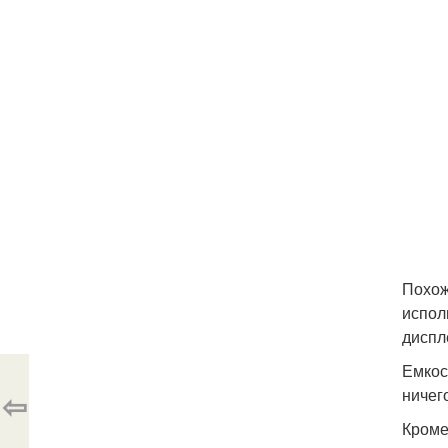
Похож
испол
диспл
Емкос
ничег
⇦
Кроме