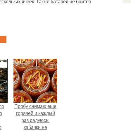
ескольких ячеек. Также батарея не боится
ло
Пробу снимаю еще
о
горячей и каждый
раз радуюсь:
о
кабачки не