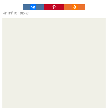
Читайте также
Лаваш с сыром в яйце.
Насколько огромны самые большие объекты в природе