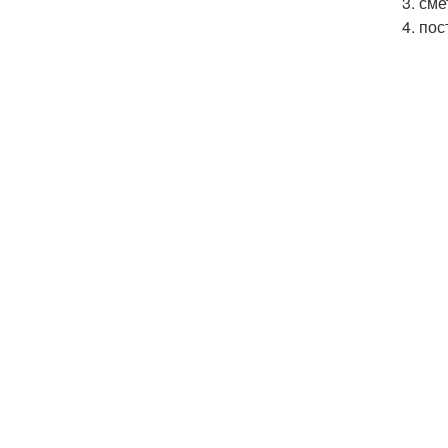
3. см
4. по