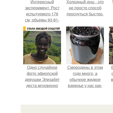
Интересный
Холодный душ - это
эксперимент. Рост
не просто способ
испытуемого 176
проснуться быстро.
см, объемы 93-81-
94.
Одно случайное
Смородины в этом
фото эфиопской
году много, а
девушки Элизабет
обычное жидкое
в
деста мгновенно
варенье у нас как-
разлетелось по
то не очень едят.
всему интернету и
сделало её новой
звездой соцсетей.