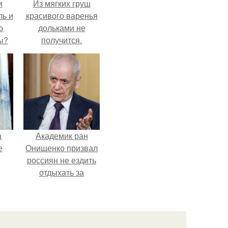
и
Из мягких груш
ль и
красивого варенья
ю
дольками не
ы?
получится.
а
Академик ран
е
Онищенко призвал
россиян не ездить
отдыхать за
границу: "Зачем
Ездить в Турцию,
Когда у нас в
Стране Есть