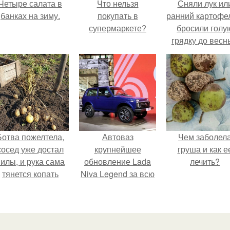
Четыре салата в
Что нельзя
Сняли лук ил
банках на зиму.
покупать в
ранний картофе
супермаркете?
бросили голу
грядку до весн
Ботва пожелтела,
Автоваз
Чем заболел
сосед уже достал
крупнейшее
груша и как е
илы, и рука сама
обновление Lada
лечить?
тянется копать
Niva Legend за всю
картошку.
историю
представил.