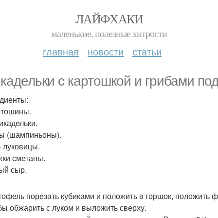
ЛАЙФХАКИ
маленькие, полезные хитрости
главная
новости
статьи
кадельки с картошкой и грибами по
диенты:
артошины.
рикадельки.
бы (шампиньоны).
- луковицы.
ожки сметаны.
тый сыр.
ртофель порезать кубиками и положить в горшок, положить ф
ибы обжарить с луком и выложить сверху.