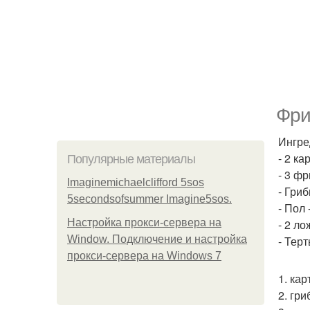
Фри
Ингре
- 2 к
Популярные материалы
- 3 ф
Imaginemichaelclifford 5sos
- Гри
5secondsofsummer Imagine5sos.
- Пол 
Настройка прокси-сервера на
- 2 л
Window. Подключение и настройка
- Тер
прокси-сервера на Windows 7
1. ка
2. гр