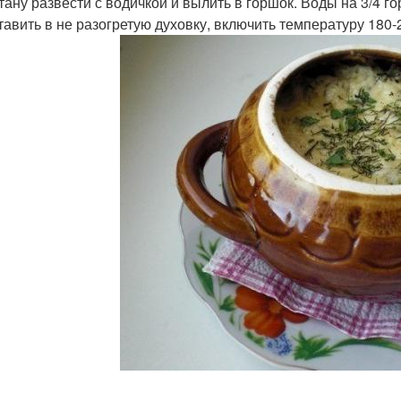
етану развести с водичкой и вылить в горшок. Воды на 3/4 г
ставить в не разогретую духовку, включить температуру 180-2