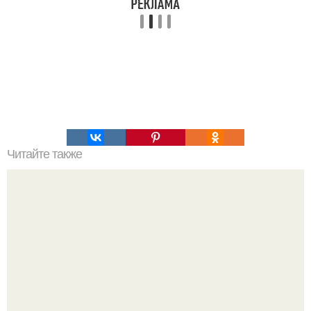
Читайте также
Командная строка интересное. Командная строка cmd,
почувствуй себя хакером.