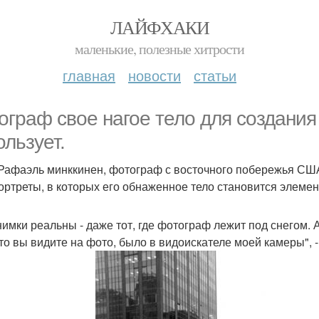
ЛАЙФХАКИ
маленькие, полезные хитрости
главная
новости
статьи
ограф свое нагое тело для создани
ользует.
Рафаэль минккинен, фотограф с восточного побережья США
ортреты, в которых его обнаженное тело становится элем
нимки реальны - даже тот, где фотограф лежит под снегом.
что вы видите на фото, было в видоискателе моей камеры", 