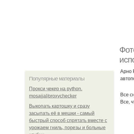
Фот
исп
Арно 
автоп
Популярные материалы
Прокси чекер на python.
Все с
mosajjal/proxychecker
Все, 
Выкопать картошку и сразу
засыпать её в мешки - самый
быстрый способ спрятать вместе с
урожаем гниль, порезы и больные