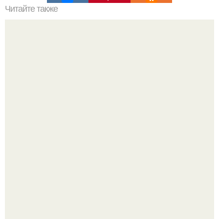
Читайте также
ТОП-8 Список лучших прокси-серверов 2022. Smartproxy
Баклажаны отдельно не жарю.