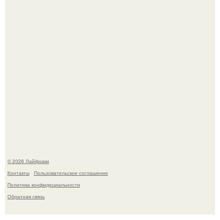
Академик ран Онищенко призвал россиян не ездить
отдыхать за границу: "Зачем Ездить в Турцию, Когда у
нас в Стране Есть Практически все".
© 2026 Лайфхаки
Контакты
Пользовательское соглашение
Политика конфидециальности
Обратная связь