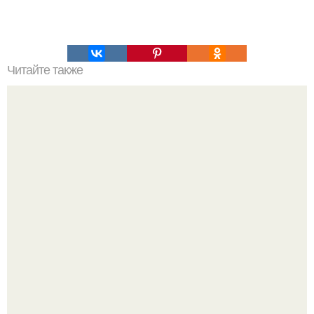
Читайте также
33 полезных свойства чеснока для здоровья?