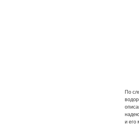
По сл
водор
описа
надею
и его