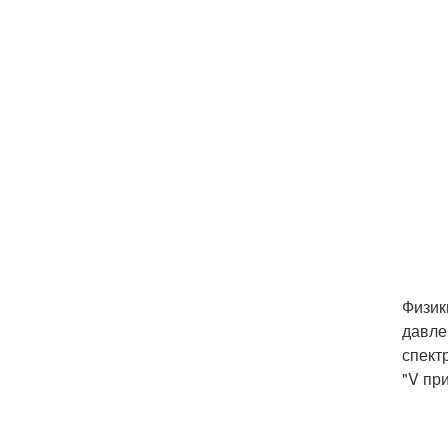
Физик
давле
спект
"V пр