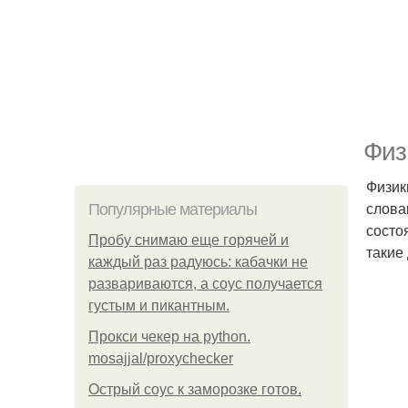
Физ
Физик
слова
Популярные материалы
состо
Пробу снимаю еще горячей и
такие
каждый раз радуюсь: кабачки не
развариваются, а соус получается
густым и пикантным.
Прокси чекер на python.
mosajjal/proxychecker
Острый соус к заморозке готов.