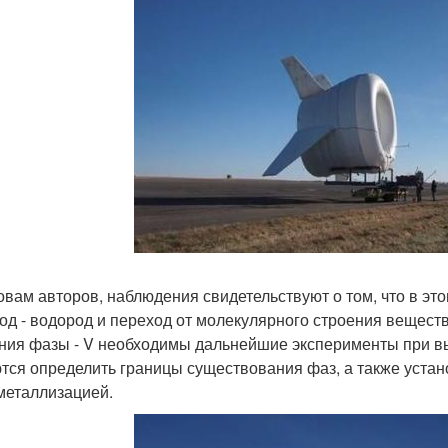
овам авторов, наблюдения свидетельствуют о том, что в эт
од - водород и переход от молекулярного строения вещест
ния фазы - V необходимы дальнейшие эксперименты при вы
тся определить границы существования фаз, а также уста
 металлизацией.