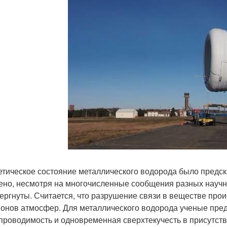
етическое состояние металлического водорода было предска
ено, несмотря на многочисленные сообщения разных научн
ергнуты. Считается, что разрушение связи в веществе про
онов атмосфер. Для металлического водорода ученые пред
проводимость и одновременная сверхтекучесть в присутств