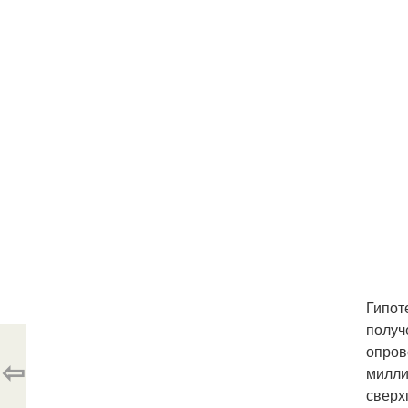
Гипот
получ
опров
⇦
милли
сверх