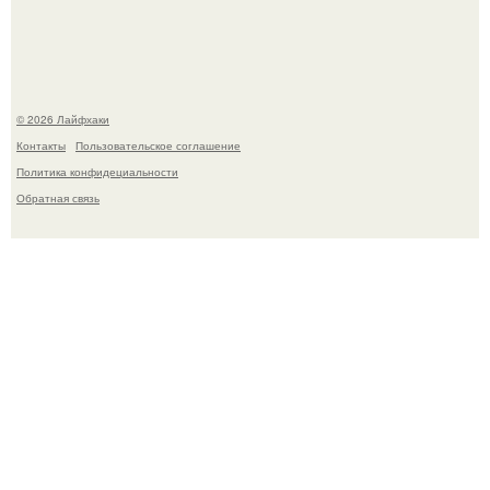
порезы и больные клубни.
© 2026 Лайфхаки
Контакты
Пользовательское соглашение
Политика конфидециальности
Обратная связь