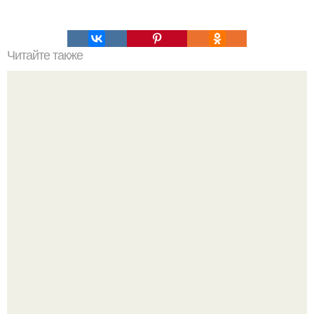
Читайте также
На память отпечаток на тесте - ручки, ножки ребенка.