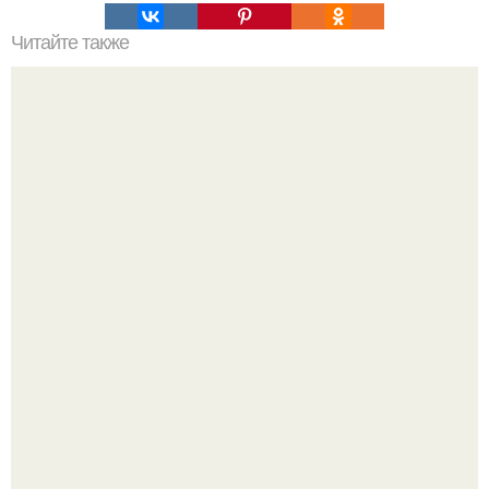
Читайте также
Интересный способ выращивания картофеля, когда
место под посадку ограничено.
В том случае, если баклажаны стоят красивой зелёной