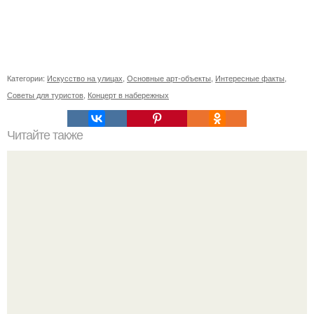
Категории:
Искусство на улицах
,
Основные арт-объекты
,
Интересные факты
,
Советы для туристов
,
Концерт в набережных
Читайте также
Печенье "Розочки". Это печенье моя тётя пекла,
практически еженедельно.