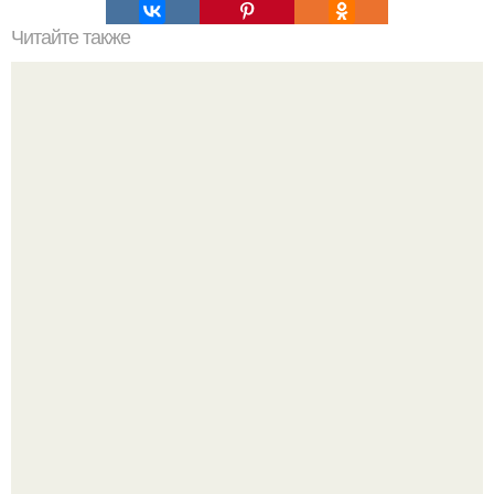
Читайте также
Секрет выращивания моркови!
Баклажаны отдельно не жарю.