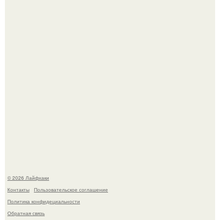
Яблок много - вроде радоваться надо.
Сняли лук или ранний картофель и бросили голую грядку
до весны?
© 2026 Лайфхаки
Контакты
Пользовательское соглашение
Политика конфидециальности
Обратная связь