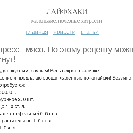
ЛАЙФХАКИ
маленькие, полезные хитрости
главная
новости
статьи
пресс - мясо. По этому рецепту мож
инут!
удет вкусным, сочным! Весь секрет в заливке.
гарнир я предлагаю овощи, жаренные по-китайски! Безумно 
отребуется:
00. 0 г.
уриное 2. 0 шт.
а 1. 0 ст. л.
ал картофельный 0. 5 ст. л.
растительное 1. 0 ст. л.
. 0 ч. л.