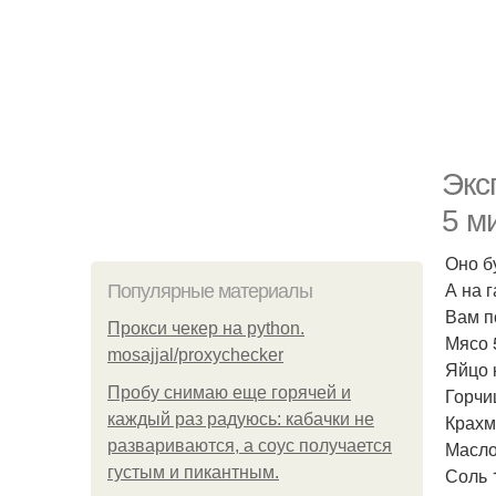
Экс
5 м
Оно б
А на 
Популярные материалы
Вам п
Прокси чекер на python.
Мясо 5
mosajjal/proxychecker
Яйцо к
Пробу снимаю еще горячей и
Горчиц
каждый раз радуюсь: кабачки не
Крахм
развариваются, а соус получается
Масло 
густым и пикантным.
Соль 1