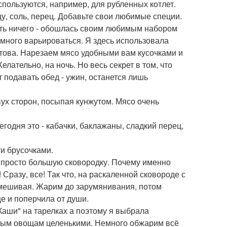
используются, например, для рубленных котлет.
цу, соль, перец. Добавьте свои любимые специи.
лять ничего - обошлась своим любимым набором
емного варьироваться. Я здесь использовала
готова. Нарезаем мясо удобными вам кусочками и
ательно, на ночь. Но весь секрет в том, что
т подавать обед - ужин, останется лишь
вух сторон, посыпая кунжутом. Мясо очень
егодня это - кабачки, баклажаны, сладкий перец,
и брусочками.
ем просто большую сковородку. Почему именно
Сразу, все! Так что, на раскаленной сковороде с
мешивая. Жарим до зарумянивания, потом
ще и поперчила от души.
Каши" на тарелках а поэтому я выбрала
овым овощам целенькими. Немного обжарим всё