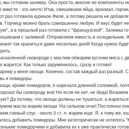
ак, мы готовим заливку. Она проста, многие ее компоненты 
ё вместе - это нечто! Итак, смешиваем яйца, крахмал, горчи
тот раз готовила куриное Филе, а потому решила не добав
в. Горчицу можно брать совершенно любую. И вкус будет н
кую", а в прошлый раз готовила с "французской". Заливка 
ешиваем с заливкой. Отправляем емкость в холодильник. Жел
может так храниться даже несколько дней! Когда нужно буде
рить.
 раскаленной сковороде с маслом обжарим кусочки мяса с д
о жарится. Как только зарумянилось, сразу и готово!
 гарнир у меня овощи. Конечно, состав каждый раз разный. С
вь и помидоры.
вощи, кроме помидоров, я нарезала длинной соломкой, почт
, хорошо бы сковороду вок! Но если ее нет, не беда! Возьм
ую? Да потому, что овощи должны не тушиться, а жариться! 
умом масла жарим овощи. На сильном огне! Постоянно по
аем соевый соус - около 3 ст. л. жарим еще. Я, к тому же, е
талось добавить помидоры. Мне категорически не хотелось "
енькие помидорчики и добавила их к уже практически гот