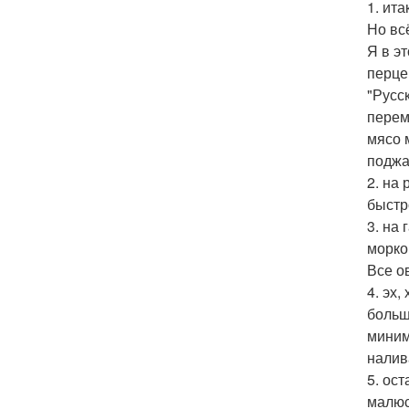
1. ит
Но вс
Я в э
перце
"Русс
перем
мясо 
поджа
2. на
быстр
3. на
морко
Все о
4. эх
больш
миним
налив
5. ос
малюс