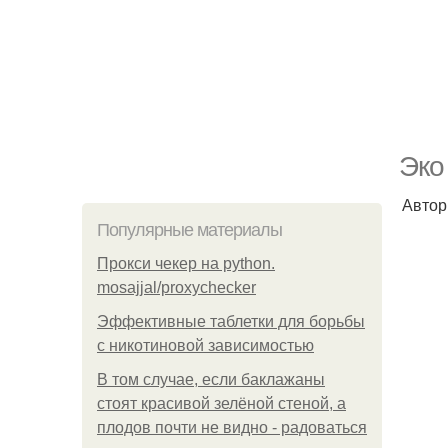
Эко
Автор
Популярные материалы
Прокси чекер на python.
mosajjal/proxychecker
Эффективные таблетки для борьбы
с никотиновой зависимостью
В том случае, если баклажаны
стоят красивой зелёной стеной, а
плодов почти не видно - радоваться