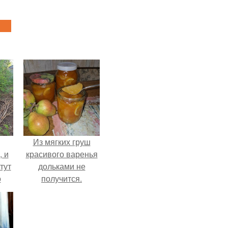
Из мягких груш
, и
красивого варенья
тут
дольками не
о
получится.
та.