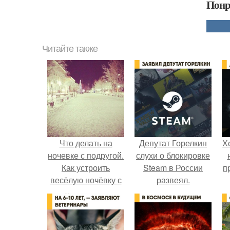
Понр
Читайте также
Что делать на
Депутат Горелкин
Х
ночевке с подругой.
слухи о блокировке
Как устроить
Steam в России
п
весёлую ночёвку с
развеял.
подружками