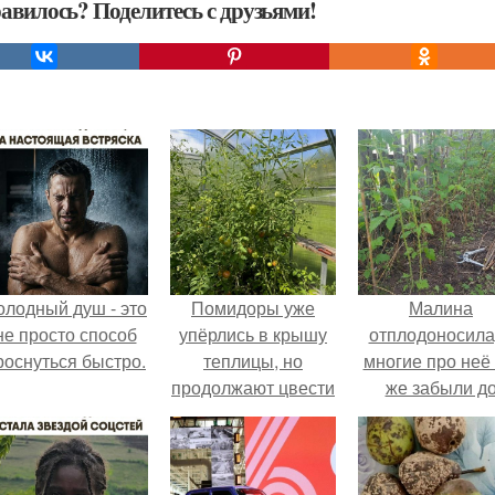
авилось? Поделитесь с друзьями!
олодный душ - это
Помидоры уже
Малина
не просто способ
упёрлись в крышу
отплодоносила
роснуться быстро.
теплицы, но
многие про неё 
продолжают цвести
же забыли д
как сумасшедшие?
следующего ле