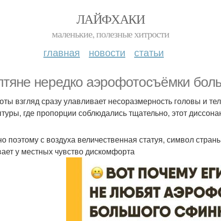
ЛАЙФХАКИ
маленькие, полезные хитрости
главная
новости
статьи
птяне нередко аэрофотосъёмки боль
оты взгляд сразу улавливает несоразмерность головы и те
птуры, где пропорции соблюдались тщательно, этот диссонан
о поэтому с воздуха величественная статуя, символ страны,
ает у местных чувство дискомфорта