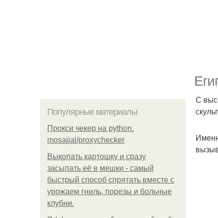
Еги
С выс
скуль
Популярные материалы
Прокси чекер на python.
Именн
mosajjal/proxychecker
вызыв
Выкопать картошку и сразу
засыпать её в мешки - самый
быстрый способ спрятать вместе с
урожаем гниль, порезы и больные
клубни.