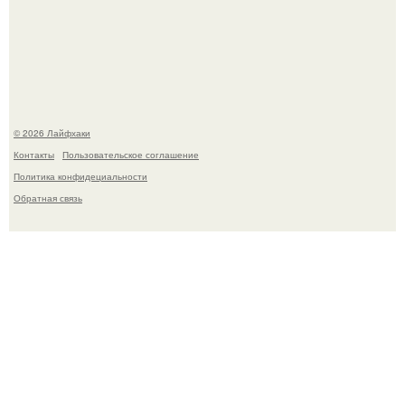
Академик ран Онищенко призвал россиян не ездить
отдыхать за границу: "Зачем Ездить в Турцию, Когда у
нас в Стране Есть Практически все".
© 2026 Лайфхаки
Контакты
Пользовательское соглашение
Политика конфидециальности
Обратная связь