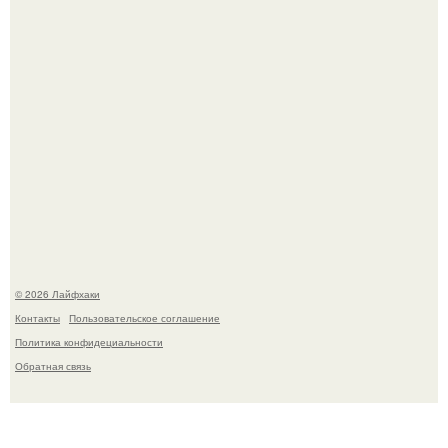
Из мягких груш красивого варенья дольками не
получится.
© 2026 Лайфхаки
Контакты
Пользовательское соглашение
Политика конфидециальности
Обратная связь