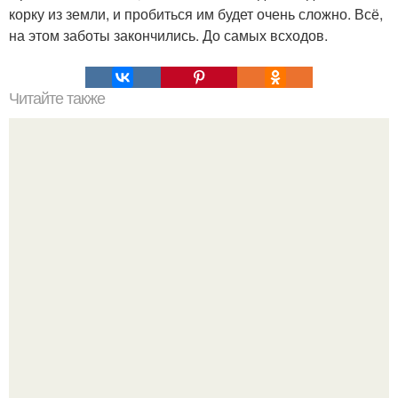
корку из земли, и пробиться им будет очень сложно. Всё,
на этом заботы закончились. До самых всходов.
Читайте также
Надписи для органайзера хорошего настроения
распечатать. Идеи "Органайзеров Хорошего
Настроения" с примерами подарочков.