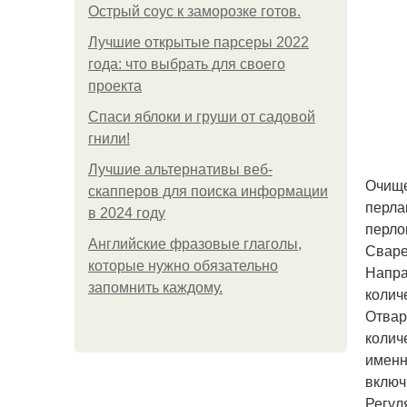
Острый соус к заморозке готов.
Лучшие открытые парсеры 2022
года: что выбрать для своего
проекта
Спаси яблоки и груши от садовой
гнили!
Лучшие альтернативы веб-
Очище
скапперов для поиска информации
перла
в 2024 году
перло
Английские фразовые глаголы,
Сваре
которые нужно обязательно
Напра
запомнить каждому.
колич
Отвар
колич
именн
включ
Регул