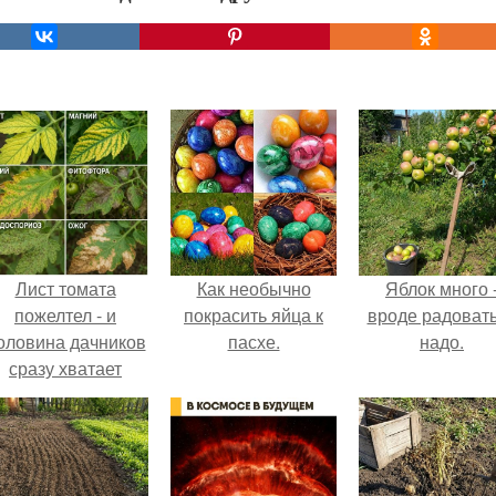
Лист томата
Как необычно
Яблок много 
пожелтел - и
покрасить яйца к
вроде радоват
оловина дачников
пасхе.
надо.
сразу хватает
удобрение.