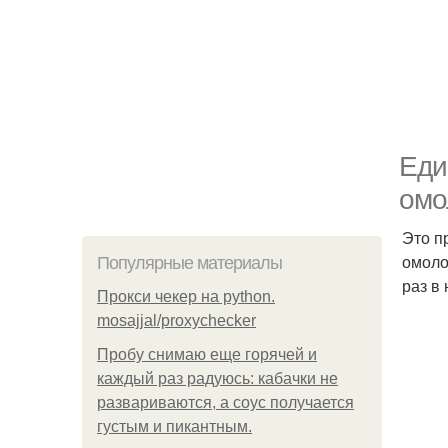
Еди
омо
Это п
омоло
Популярные материалы
раз в 
Прокси чекер на python.
mosajjal/proxychecker
Пробу снимаю еще горячей и
каждый раз радуюсь: кабачки не
развариваются, а соус получается
густым и пикантным.