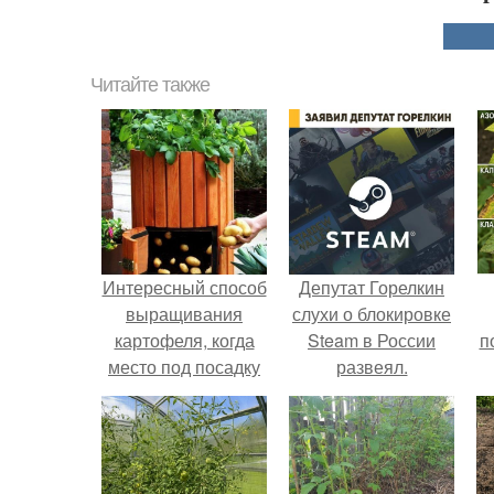
Читайте также
Интересный способ
Депутат Горелкин
выращивания
слухи о блокировке
картофеля, когда
Steam в России
п
место под посадку
развеял.
ограничено.