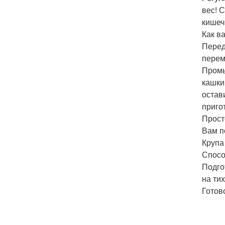
вес! 
кишеч
Как в
Перед
перем
Промы
кашки
остав
приго
Прост
Вам п
Крупа 
Спосо
Подго
на ти
Готов