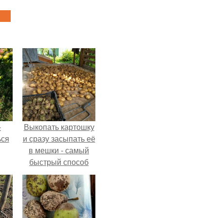
-
Выкопать картошку
ься
и сразу засыпать её
в мешки - самый
быстрый способ
спрятать вместе с
урожаем гниль,
порезы и больные
клубни.