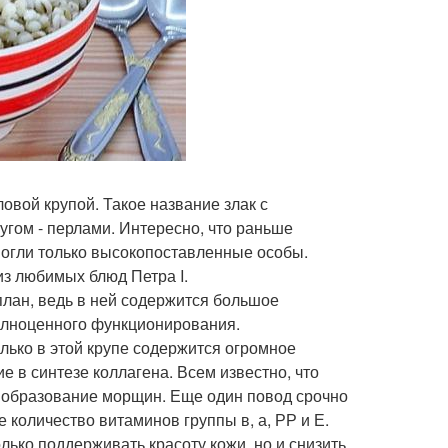
вой крупой. Такое название злак с
угом - перлами. Интересно, что раньше
могли только высокопоставленные особы.
з любимых блюд Петра I.
план, ведь в ней содержится большое
олноценного функционирования.
лько в этой крупе содержится огромное
е в синтезе коллагена. Всем известно, что
я образование морщин. Еще один повод срочно
количество витаминов группы в, а, РР и Е.
лько поддерживать красоту кожи, но и снизить