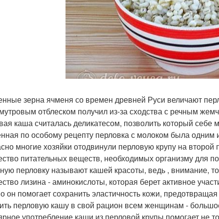
нные зерна ячменя со времен древней Руси величают перло
мутровым отблеском получил из-за сходства с речным жемч
вая каша считалась деликатесом, позволить который себе 
нная по особому рецепту перловка с молоком была одним и
сно многие хозяйки отодвинули перловую крупу на второй 
ество питательных веществ, необходимых организму для п
ную перловку называют кашей красоты, ведь , внимание, то
ество лизина - аминокислоты, которая берет активное участи
о он помогает сохранить эластичность кожи, предотвраща
ить перловую кашу в свой рацион всем женщинам - большое 
ярное употребление каши из перловой крупы помогает не то