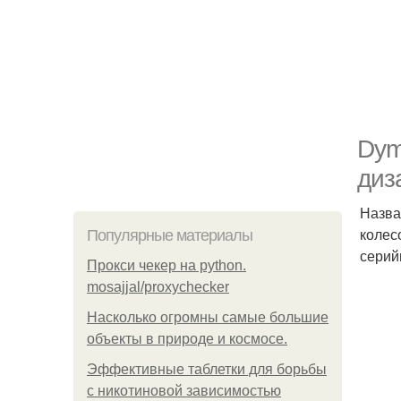
Dym
диз
Назва
колес
Популярные материалы
серий
Прокси чекер на python.
mosajjal/proxychecker
Насколько огромны самые большие
объекты в природе и космосе.
Эффективные таблетки для борьбы
с никотиновой зависимостью