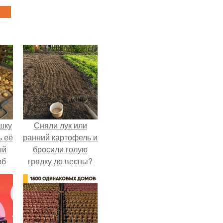
шку
Сняли лук или
ь её
ранний картофель и
ый
бросили голую
об
грядку до весны?
е с
ь,
ные