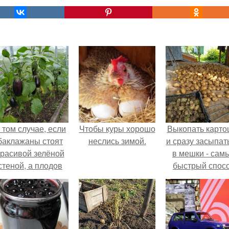
 том случае, если
Чтобы куры хорошо
Выкопать карто
баклажаны стоят
неслись зимой.
и сразу засыпат
красивой зелёной
в мешки - сам
стеной, а плодов
быстрый спос
почти не видно -
спрятать вмест
радоваться тут
урожаем гнил
нечему.
порезы и боль
клубни.