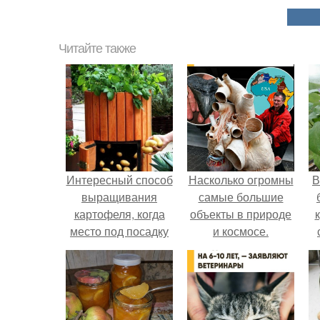
Читайте также
Интересный способ
Насколько огромны
В
выращивания
самые большие
картофеля, когда
объекты в природе
место под посадку
и космосе.
ограничено.