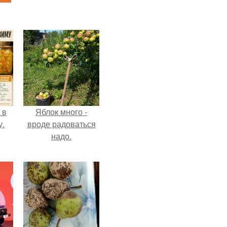
 в
Яблок много -
у.
вроде радоваться
надо.