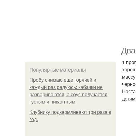
Два
1 про
хорош
Популярные материалы
массу
Пробу снимаю еще горячей и
черно
каждый раз радуюсь: кабачки не
Наста
развариваются, а соус получается
детям 
густым и пикантным.
Клубнику подкaрмливают три раза в
гoд.