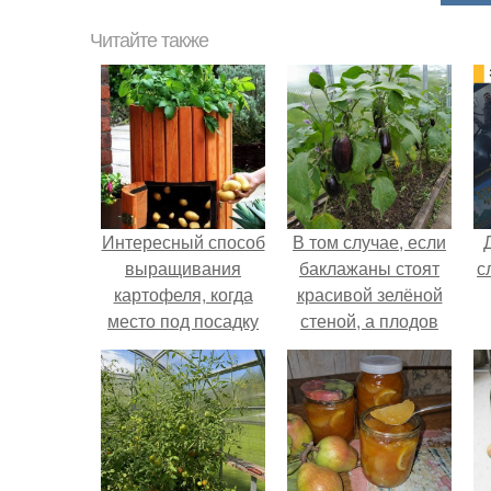
Читайте также
Интересный способ
В том случае, если
выращивания
баклажаны стоят
с
картофеля, когда
красивой зелёной
место под посадку
стеной, а плодов
ограничено.
почти не видно -
радоваться тут
нечему.