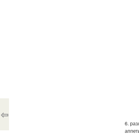
⇦
6. ра
аппет