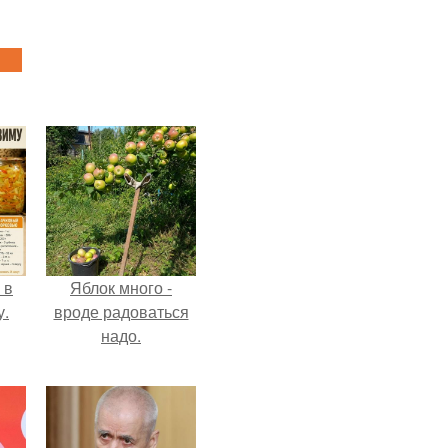
 в
Яблок много -
у.
вроде радоваться
надо.