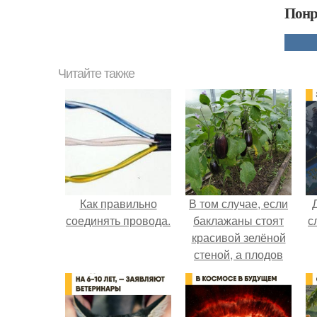
Понр
Читайте также
Как правильно
В том случае, если
соединять провода.
баклажаны стоят
с
красивой зелёной
стеной, а плодов
почти не видно -
радоваться тут
нечему.