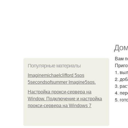
Дом
Вам п
Приго
Популярные материалы
1. вы
Imaginemichaelclifford 5sos
2. до
5secondsofsummer Imagine5sos.
3. ра
Настройка прокси-сервера на
4. пе
Window. Подключение и настройка
5. го
прокси-сервера на Windows 7