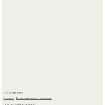
Малина отплодоносила, и многие про неё тут же забыли
до следующего лета.
Сняли лук или ранний картофель и бросили голую грядку
до весны?
© 2026 Лайфхаки
Контакты
Пользовательское соглашение
Политика конфидециальности