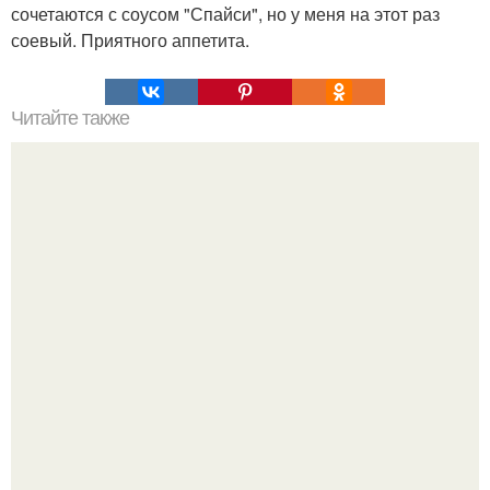
сочетаются с соусом "Спайси", но у меня на этот раз
соевый. Приятного аппетита.
Читайте также
Что делать на ночевке с подругой. Как устроить весёлую
ночёвку с подружками