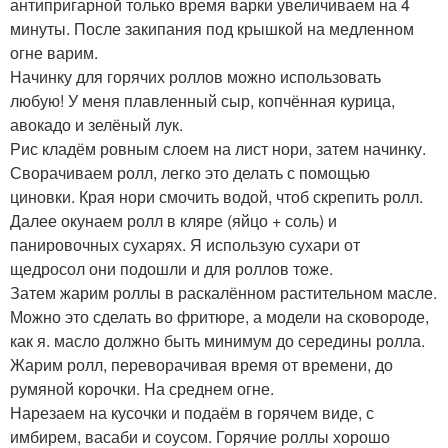
антипригарной только время варки увеличиваем на 4
минуты. После закипания под крышкой на медленном
огне варим.
Начинку для горячих роллов можно использовать
любую! У меня плавленный сыр, копчённая курица,
авокадо и зелёный лук.
Рис кладём ровным слоем на лист нори, затем начинку.
Сворачиваем ролл, легко это делать с помощью
циновки. Края нори смочить водой, чтоб скрепить ролл.
Далее окунаем ролл в кляре (яйцо + соль) и
панировочных сухарях. Я использую сухари от
щедросол они подошли и для роллов тоже.
Затем жарим роллы в раскалённом растительном масле.
Можно это сделать во фритюре, а модели на сковороде,
как я. масло должно быть минимум до середины ролла.
Жарим ролл, переворачивая время от времени, до
румяной корочки. На среднем огне.
Нарезаем на кусочки и подаём в горячем виде, с
имбирем, васаби и соусом. Горячие роллы хорошо