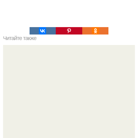
Читайте также
65 правил которые навсегда изменят Твою жизнь. 65
правил которые изменят всю твою жизнь.