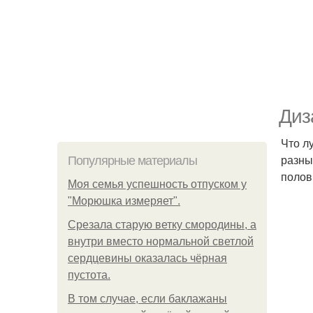
Диз
Что л
разны
Популярные материалы
полов
Моя семья успешность отпуском у
"Морюшка измеряет".
Срезала старую ветку смородины, а
внутри вместо нормальной светлой
сердцевины оказалась чёрная
пустота.
В том случае, если баклажаны