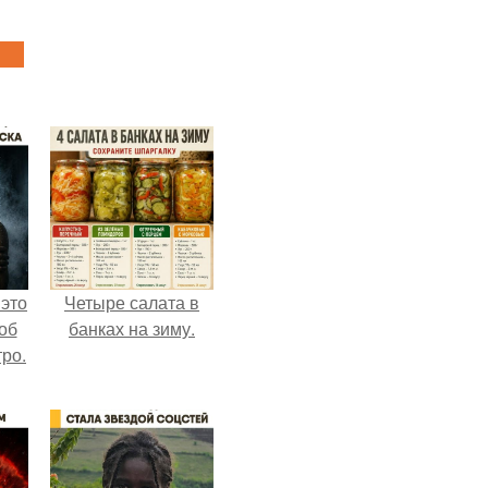
 это
Четыре салата в
об
банках на зиму.
ро.