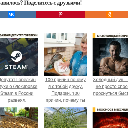
авилось? Поделитесь с друзьями!
Депутат Горелкин
100 причин почему
Холодный душ -
лухи о блокировке
я с тобой дружу.
не просто спос
Steam в России
Подарки. 100
проснуться быст
развеял.
причин, почему ты
моя лучшая
подруга.