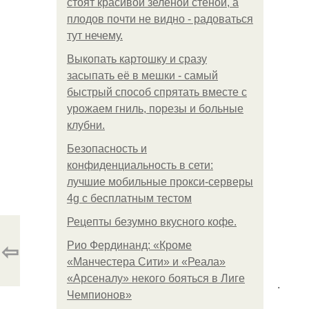
стоят красивой зелёной стеной, а
плодов почти не видно - радоваться
тут нечему.
Выкопать картошку и сразу
засыпать её в мешки - самый
быстрый способ спрятать вместе с
урожаем гниль, порезы и больные
клубни.
Безопасность и
конфиденциальность в сети:
лучшие мобильные прокси-серверы
4g с бесплатным тестом
Рецепты безумно вкусного кофе.
⇦
Рио Фердинанд: «Кроме
«Манчестера Сити» и «Реала»
«Арсеналу» некого бояться в Лиге
.
Чемпионов»