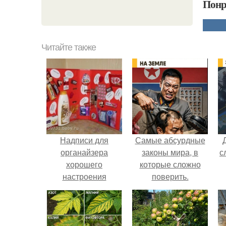
Понр
Читайте также
Надписи для
Самые абсурдные
органайзера
законы мира, в
с
хорошего
которые сложно
настроения
поверить.
распечатать. Идеи
"Органайзеров
Хорошего
Настроения" с