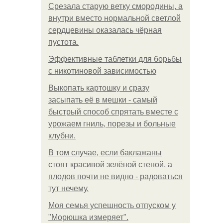
Срезала старую ветку смородины, а
внутри вместо нормальной светлой
сердцевины оказалась чёрная
пустота.
Эффективные таблетки для борьбы
с никотиновой зависимостью
Выкопать картошку и сразу
засыпать её в мешки - самый
быстрый способ спрятать вместе с
урожаем гниль, порезы и больные
клубни.
В том случае, если баклажаны
стоят красивой зелёной стеной, а
плодов почти не видно - радоваться
тут нечему.
Моя семья успешность отпуском у
"Морюшка измеряет".