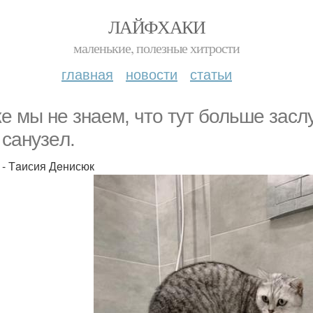
ЛАЙФХАКИ
маленькие, полезные хитрости
главная
новости
статьи
е мы не знаем, что тут больше засл
 caнyзeл.
 - Тaисия Дeнисюк