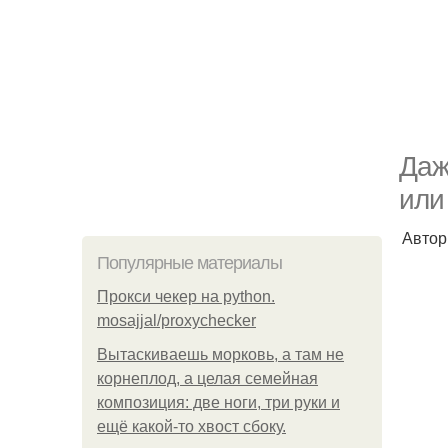
Даж
или
Автор
Популярные материалы
Прокси чекер на python.
mosajjal/proxychecker
Вытаскиваешь морковь, а там не
корнеплод, а целая семейная
композиция: две ноги, три руки и
ещё какой-то хвост сбоку.