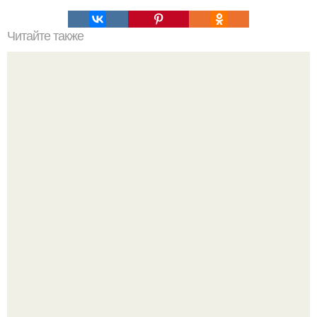
Читайте также
Точки на руках - быстрое выздоровление.
Самые абсурдные законы мира, в которые сложно