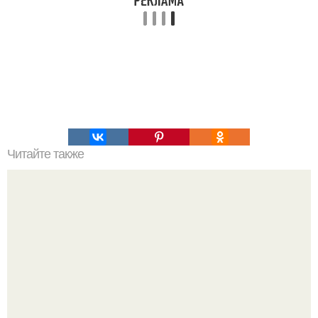
Читайте также
Надписи для органайзера хорошего настроения
распечатать. Идеи "Органайзеров Хорошего