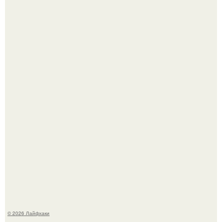
Чем заболела груша и как ее лечить?
Академик ран Онищенко призвал россиян не ездить
отдыхать за границу: "Зачем Ездить в Турцию, Когда у
нас в Стране Есть Практически все".
© 2026 Лайфхаки