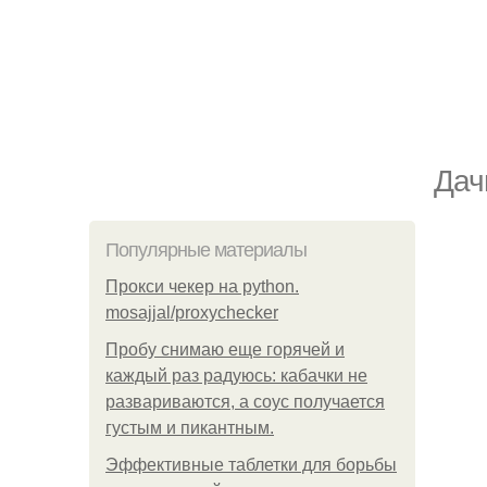
Дач
Популярные материалы
Прокси чекер на python.
mosajjal/proxychecker
Пробу снимаю еще горячей и
каждый раз радуюсь: кабачки не
развариваются, а соус получается
густым и пикантным.
Эффективные таблетки для борьбы