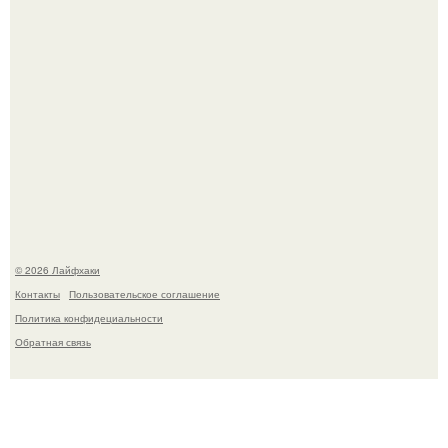
Одно случайное фото эфиопской девушки Элизабет
деста мгновенно разлетелось по всему интернету и
сделало её новой звездой соцсетей.
© 2026 Лайфхаки
Контакты
Пользовательское соглашение
Политика конфидециальности
Обратная связь